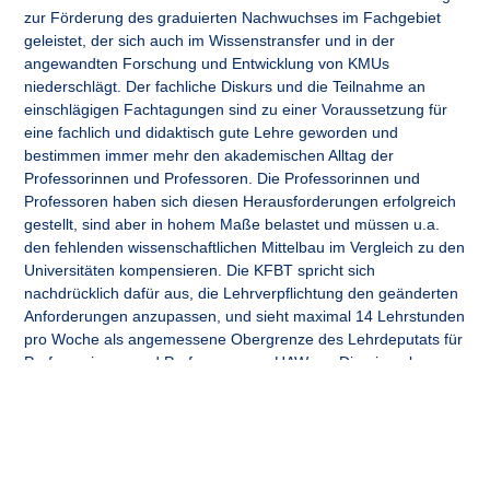
zur Förderung des graduierten Nachwuchses im Fachgebiet
geleistet, der sich auch im Wissenstransfer und in der
angewandten Forschung und Entwicklung von KMUs
niederschlägt. Der fachliche Diskurs und die Teilnahme an
einschlägigen Fachtagungen sind zu einer Voraussetzung für
eine fachlich und didaktisch gute Lehre geworden und
bestimmen immer mehr den akademischen Alltag der
Professorinnen und Professoren. Die Professorinnen und
Professoren haben sich diesen Herausforderungen erfolgreich
gestellt, sind aber in hohem Maße belastet und müssen u.a.
den fehlenden wissenschaftlichen Mittelbau im Vergleich zu den
Universitäten kompensieren. Die KFBT spricht sich
nachdrücklich dafür aus, die Lehrverpflichtung den geänderten
Anforderungen anzupassen, und sieht maximal 14 Lehrstunden
pro Woche als angemessene Obergrenze des Lehrdeputats für
Professorinnen und Professoren an HAW an. Die einmal
manifestierten Bildungsaufträge im Hochschulsystem und die
daraus resultierenden Lehrverpflichtungen müssen sich den
stattgefundenen Veränderungen anpassen, denn nur dann wird
der ´Kampf um die klügsten Köpfe´ erfolgreich sein.